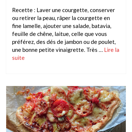
Recette : Laver une courgette, conserver
Dahlia Feuillage Foncé 80 cm
ou retirer la peau, râper la courgette en
Dahlia Pompon / ball 70 – 80 cm
fine lamelle, ajouter une salade, batavia,
feuille de chêne, laitue, celle que vous
Dahlia Nain 50 cm
préférez, des dés de jambon ou de poulet,
Dahlia Gallery 35 cm
une bonne petite vinaigrette. Très …
Lire la
suite­­
Dahlia Topmix 35 – 50 cm
Graines fleurs
Capucine
Cosmos
Zinnia
Oeillet d’inde
Accessoires Jardin