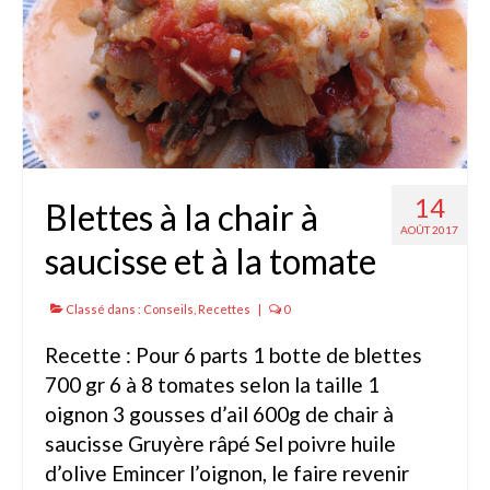
Fèves
Oignons – Ail – Echalotte
Graines en Sachets
Aromatiques
14
Blettes à la chair à
Bio
AOÛT 2017
saucisse et à la tomate
Fraicheurs d’Antan
Potagères
Classé dans :
Conseils
,
Recettes
|
0
Salades
Recette : Pour 6 parts 1 botte de blettes
700 gr 6 à 8 tomates selon la taille 1
Tomates
oignon 3 gousses d’ail 600g de chair à
Fèves
saucisse Gruyère râpé Sel poivre huile
d’olive Emincer l’oignon, le faire revenir
Bulbes – Graines fleurs