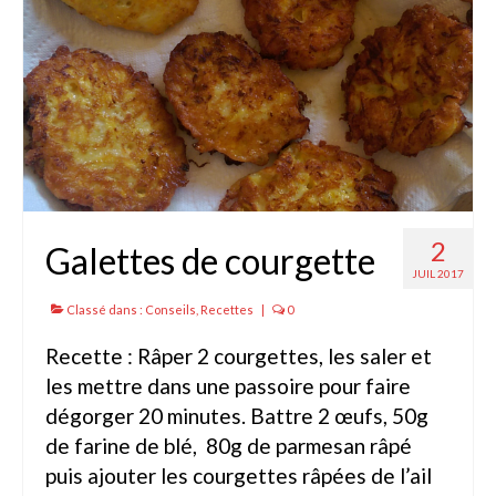
Gants
Outillage
Pots de fleur
Baches
Soin des plantes
Pépinières – Gazons
2
Galettes de courgette
Pépinières
JUIL 2017
Classé dans :
Conseils
,
Recettes
|
0
Arbustes de haies
Recette : Râper 2 courgettes, les saler et
Gazons
les mettre dans une passoire pour faire
Gazon fleuri
dégorger 20 minutes. Battre 2 œufs, 50g
de farine de blé, 80g de parmesan râpé
Gazon ornemental
puis ajouter les courgettes râpées de l’ail