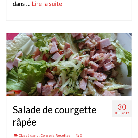
dans …
Lire la suite­­
Bulbes Automne
Narcisses
Tulipes
Jacinthes
Divers bulbes
Bulbes Printemps
Callas – arum
Glaïeuls
30
Salade de courgette
Dahlias
JUIL 2017
râpée
Dahlia Cactus 100 cm
Dahlia Décoratif 70 – 100 cm
Classé dans :
Conseils
,
Recettes
|
0