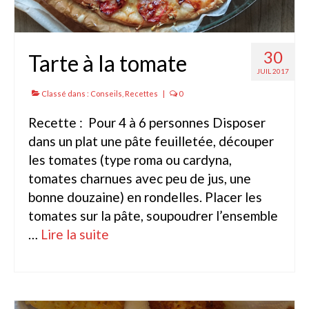
Arrosage
30
Enterré / Regards
Tarte à la tomate
JUIL 2017
Arroseurs
Classé dans :
Conseils
,
Recettes
|
0
Pistolets / Brosses
Recette : Pour 4 à 6 personnes Disposer
Porte tuyau
dans un plat une pâte feuilletée, découper
les tomates (type roma ou cardyna,
Programmateur
tomates charnues avec peu de jus, une
bonne douzaine) en rondelles. Placer les
Raccords / accessoires
tomates sur la pâte, soupoudrer l’ensemble
Robinets / Vannes
…
Lire la suite­­
Goutte à goutte
Tuyaux