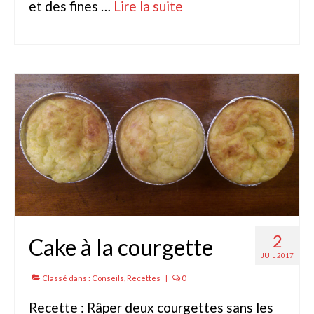
et des fines …
Lire la suite­­
2
Cake à la courgette
JUIL 2017
Classé dans :
Conseils
,
Recettes
|
0
Recette : Râper deux courgettes sans les