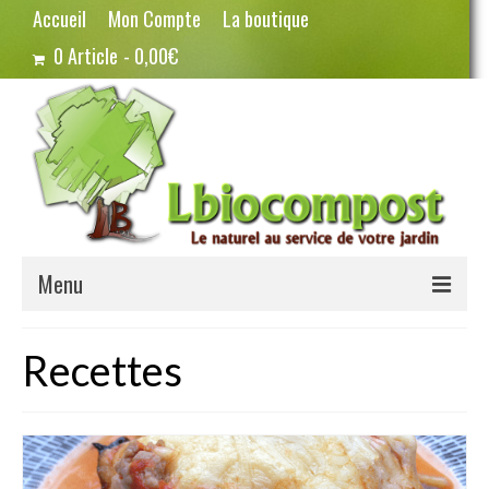
Accueil
Mon Compte
La boutique
0 Article
0,00€
Menu
Terreau – Compost
Recettes
Potager – Graines
Haricots
Pois