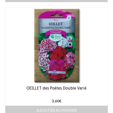
Arrosage
Enterré / Regards
Arroseurs
Pistolets / Brosses
Porte tuyau
Programmateur
Raccords / accessoires
Robinets / Vannes
OEILLET des Poètes Double Varié
Goutte à goutte
3,60
€
Tuyaux
AJOUTER AU PANIER