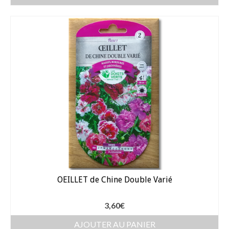
Dahlia Feuillage Foncé 80 cm
Dahlia Pompon / ball 70 – 80 cm
Dahlia Nain 50 cm
Dahlia Gallery 35 cm
Dahlia Topmix 35 – 50 cm
Graines fleurs
Capucine
Cosmos
OEILLET de Chine Double Varié
Zinnia
3,60
€
Oeillet d’inde
AJOUTER AU PANIER
Accessoires Jardin