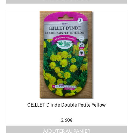
Bulbes Automne
Narcisses
Tulipes
Jacinthes
Divers bulbes
Bulbes Printemps
Callas – arum
Glaïeuls
OEILLET D’inde Double Petite Yellow
Dahlias
Dahlia Cactus 100 cm
3,60
€
AJOUTER AU PANIER
Dahlia Décoratif 70 – 100 cm