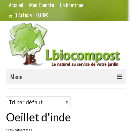
Accueil
Mon Compte
La boutique
0 Article
0,00€
Menu
Terreau – Compost
Potager – Graines
Oeillet d'inde
Haricots
Pois
4 résultats affichés