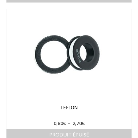
Arrosage
Enterré / Regards
Arroseurs
Pistolets / Brosses
Porte tuyau
Programmateur
Raccords / accessoires
Robinets / Vannes
TEFLON
Goutte à goutte
Plage
0,80
€
–
2,70
€
Tuyaux
de
PRODUIT ÉPUISÉ