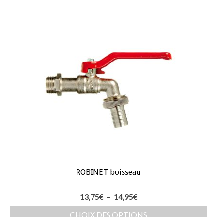
Fèves
Oignons – Ail – Echalotte
Graines en Sachets
Aromatiques
Bio
Fraicheurs d’Antan
Potagères
Salades
ROBINET boisseau
Tomates
Fèves
Plage
13,75
€
–
14,95
€
de
Bulbes – Graines fleurs
CHOIX DES OPTIONS