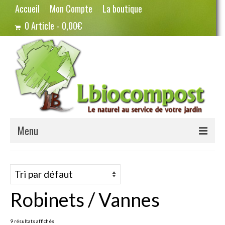
Accueil
Mon Compte
La boutique
0 Article
0,00€
Menu
Terreau – Compost
Potager – Graines
Robinets / Vannes
Haricots
Pois
9 résultats affichés