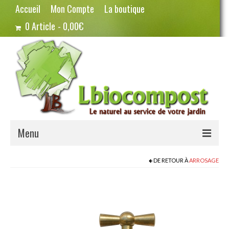
Accueil
Mon Compte
La boutique
0 Article
0,00€
Menu
Terreau – Compost
DE RETOUR À
ARROSAGE
Potager – Graines
Haricots
Pois