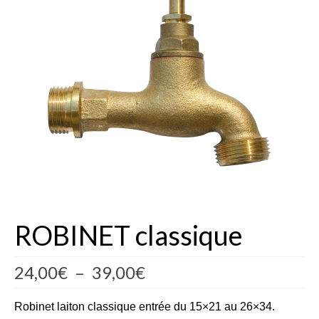
Fèves
Oignons – Ail – Echalotte
Graines en Sachets
Aromatiques
Bio
Fraicheurs d’Antan
Potagères
Salades
ROBINET classique
Tomates
Plage
24,00
€
–
39,00
€
Fèves
de
prix :
Robinet laiton classique entrée
du 15×21 au 26×34.
Bulbes – Graines fleurs