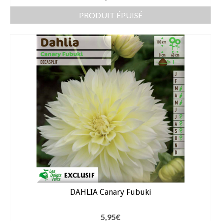
PRODUIT ÉPUISÉ
Arrosage
Enterré / Regards
Arroseurs
Pistolets / Brosses
Porte tuyau
Programmateur
Raccords / accessoires
Robinets / Vannes
Goutte à goutte
DAHLIA Canary Fubuki
Tuyaux
5,95
€