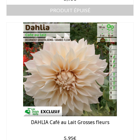
PRODUIT ÉPUISÉ
Dahlia Feuillage Foncé 80 cm
Dahlia Pompon / ball 70 – 80 cm
Dahlia Nain 50 cm
Dahlia Gallery 35 cm
Dahlia Topmix 35 – 50 cm
Graines fleurs
Capucine
Cosmos
Zinnia
DAHLIA Café au Lait Grosses fleurs
Oeillet d’inde
5,95
€
Accessoires Jardin