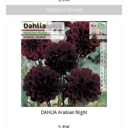
Bulbes Automne
PRODUIT ÉPUISÉ
Narcisses
Tulipes
Jacinthes
Divers bulbes
Bulbes Printemps
Callas – arum
Glaïeuls
Dahlias
DAHLIA Arabian Night
Dahlia Cactus 100 cm
Dahlia Décoratif 70 – 100 cm
5,95
€