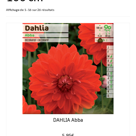
Fèves
Affichage de 1–16 sur 26 résultats
Oignons – Ail – Echalotte
Graines en Sachets
Aromatiques
Bio
Fraicheurs d’Antan
Potagères
Salades
Tomates
DAHLIA Abba
Fèves
Bulbes – Graines fleurs
5,95
€