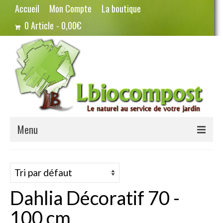
Accueil
Mon Compte
La boutique
0 Article
0,00€
Menu
Terreau – Compost
Potager – Graines
Dahlia Décoratif 70 -
Haricots
100 cm
Pois