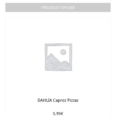
Gants
PRODUIT ÉPUISÉ
Outillage
Pots de fleur
Baches
Soin des plantes
Pépinières – Gazons
Pépinières
Arbustes de haies
Gazons
Gazon fleuri
DAHLIA Caproz Pizzaz
Gazon ornemental
5,95
€