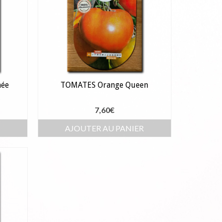
mée
TOMATES Orange Queen
7,60
€
R
AJOUTER AU PANIER