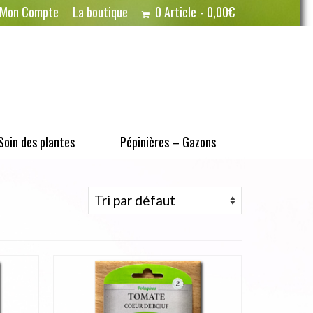
Mon Compte
La boutique
0 Article
0,00€
Soin des plantes
Pépinières – Gazons