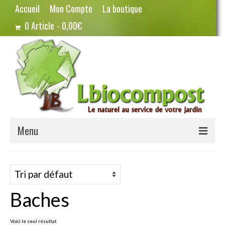
Accueil
Mon Compte
La boutique
0 Article
0,00€
Menu
Terreau – Compost
Potager – Graines
Baches
Haricots
Pois
Voici le seul résultat