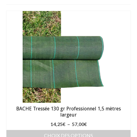
Fèves
Oignons – Ail – Echalotte
Graines en Sachets
Aromatiques
Bio
Fraicheurs d’Antan
Potagères
Salades
BACHE Tressée 130 gr Professionnel 1,5 mètres
Tomates
largeur
Fèves
Plage
14,25
€
–
57,00
€
de
Bulbes – Graines fleurs
CHOIX DES OPTIONS