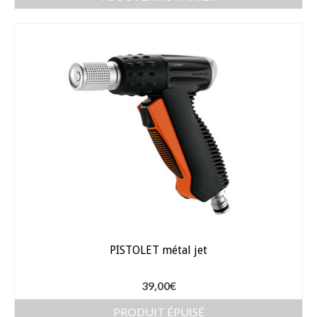
Bulbes Automne
Narcisses
Tulipes
Jacinthes
Divers bulbes
Bulbes Printemps
Callas – arum
Glaïeuls
PISTOLET métal jet
Dahlias
Dahlia Cactus 100 cm
39,00
€
PRODUIT ÉPUISÉ
Dahlia Décoratif 70 – 100 cm