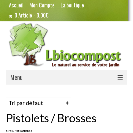
Accueil
Mon Compte
La boutique
0 Article
0,00€
Menu
Terreau – Compost
Potager – Graines
Pistolets / Brosses
Haricots
Pois
6 résultats affichés