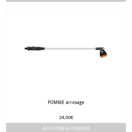
Gants
Outillage
Pots de fleur
Baches
Soin des plantes
Pépinières – Gazons
Pépinières
Arbustes de haies
Gazons
POMME arrosage
Gazon fleuri
24,00
€
Gazon ornemental
AJOUTER AU PANIER