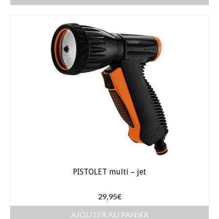
Dahlia Feuillage Foncé 80 cm
Dahlia Pompon / ball 70 – 80 cm
Dahlia Nain 50 cm
Dahlia Gallery 35 cm
Dahlia Topmix 35 – 50 cm
Graines fleurs
Capucine
Cosmos
PISTOLET multi – jet
Zinnia
29,95
€
Oeillet d’inde
AJOUTER AU PANIER
Accessoires Jardin