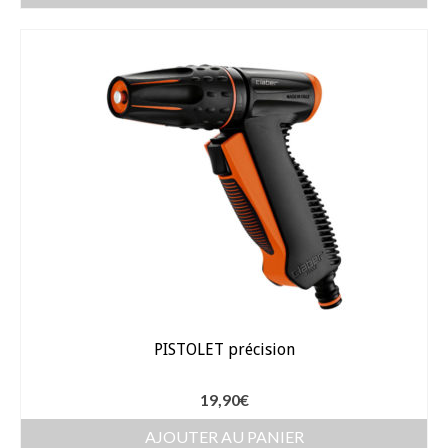
Arrosage
Enterré / Regards
Arroseurs
Pistolets / Brosses
Porte tuyau
Programmateur
Raccords / accessoires
Robinets / Vannes
PISTOLET précision
Goutte à goutte
19,90
€
Tuyaux
AJOUTER AU PANIER