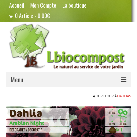
Accueil
Mon Compte
La boutique
0 Article
0,00€
Menu
Terreau – Compost
DE RETOUR À
DAHLIAS
Potager – Graines
Haricots
Pois