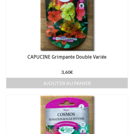
Arrosage
Enterré / Regards
Arroseurs
Pistolets / Brosses
CAPUCINE Grimpante Double Variée
Porte tuyau
3,60
€
Programmateur
AJOUTER AU PANIER
Raccords / accessoires
Robinets / Vannes
Goutte à goutte
Tuyaux