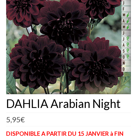
Fèves
Oignons – Ail – Echalotte
Graines en Sachets
Aromatiques
Bio
Fraicheurs d’Antan
Potagères
Salades
DAHLIA Arabian Night
Tomates
5,95
€
Fèves
DISPONIBLE A PARTIR DU 15 JANVIER à FIN
Bulbes – Graines fleurs