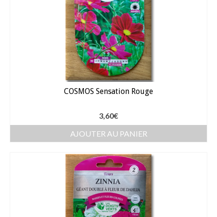
Gants
Outillage
Pots de fleur
Baches
Soin des plantes
COSMOS Sensation Rouge
Pépinières – Gazons
3,60
€
Pépinières
AJOUTER AU PANIER
Arbustes de haies
Gazons
Gazon fleuri
Gazon ornemental