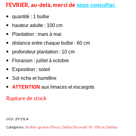
FEVRIER, au-delà, merci de
nous consulter.
Bulbes Automne
quantité : 1 bulbe
Narcisses
hauteur adulte : 100 cm
Plantation : mars à mai
Tulipes
distance entre chaque bulbe : 60 cm
Jacinthes
profondeur plantation : 10 cm
Divers bulbes
Floraison : juillet à octobre
Exposition : soleil
Bulbes Printemps
Sol riche et humifère
Callas – arum
ATTENTION
aux limaces et escargots
Glaïeuls
Rupture de stock
Dahlias
UGS :
ZV 131 A
Dahlia Cactus 100 cm
Catégories :
Bulbes-graines fleurs
,
Dahlia Décoratif 70 - 100 cm
,
Dahlias
Dahlia Décoratif 70 – 100 cm