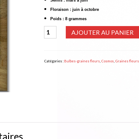
Semis : mars à juin
Floraison : juin à octobre
Poids : 8 grammes
quantité
AJOUTER AU PANIER
de
COSMOS
Sensation
Catégories :
Bulbes-graines fleurs
,
Cosmos
,
Graines fleurs
Picotée
aires