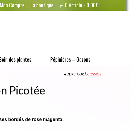
Mon Compte
La boutique
0 Article
0,00€
Soin des plantes
Pépinières – Gazons
DE RETOUR À
COSMOS
n Picotée
oses bordés de rose magenta.