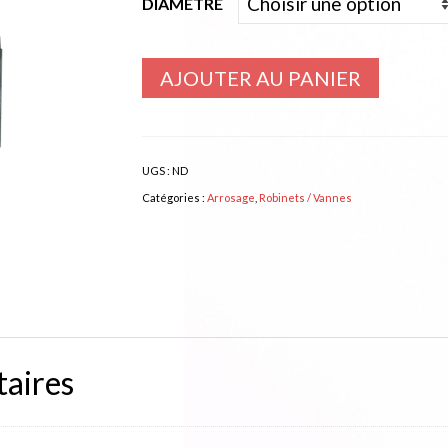
DIAMÈTRE
à
28,50€
AJOUTER AU PANIER
UGS :
ND
Catégories :
Arrosage
,
Robinets / Vannes
aires