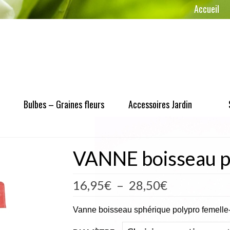
Accueil
Bulbes – Graines fleurs
Accessoires Jardin
VANNE boisseau p
Plage
16,95
€
–
28,50
€
de
prix :
Vanne boisseau sphérique polypro femelle
16,95€