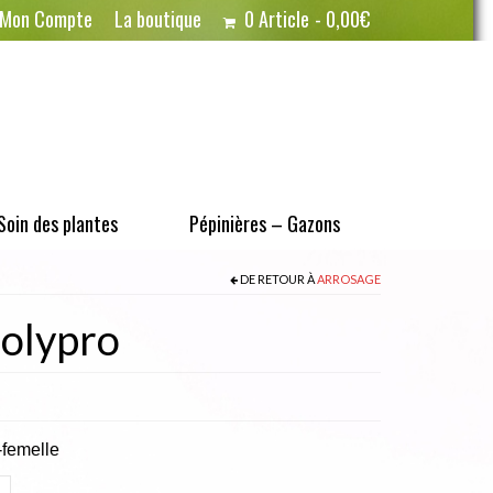
Mon Compte
La boutique
0 Article
0,00€
Soin des plantes
Pépinières – Gazons
DE RETOUR À
ARROSAGE
olypro
-femelle