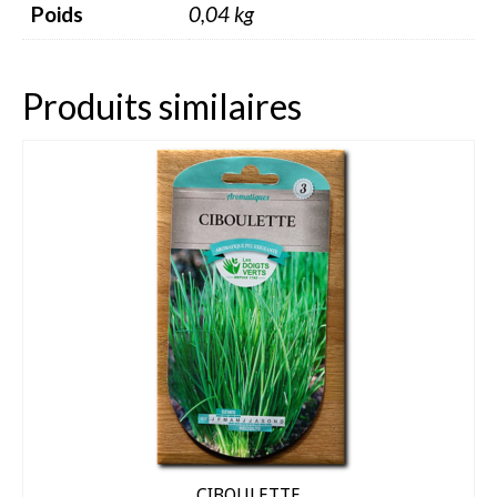
Poids
0,04 kg
Dahlia Feuillage Foncé 80 cm
Dahlia Pompon / ball 70 – 80 cm
Produits similaires
Dahlia Nain 50 cm
Dahlia Gallery 35 cm
Dahlia Topmix 35 – 50 cm
Graines fleurs
Capucine
Cosmos
Zinnia
Oeillet d’inde
Accessoires Jardin
CIBOULETTE