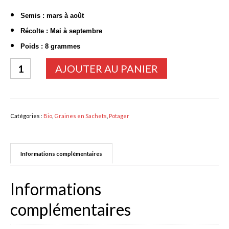
Bulbes Automne
Semis : mars à août
Récolte : Mai à septembre
Narcisses
Poids : 8 grammes
Tulipes
quantité
AJOUTER AU PANIER
de
Jacinthes
ROQUETTE
Divers bulbes
Cultivée
Catégories :
Bio
,
Graines en Sachets
,
Potager
Bulbes Printemps
Callas – arum
Informations complémentaires
Glaïeuls
Informations
Dahlias
complémentaires
Dahlia Cactus 100 cm
Dahlia Décoratif 70 – 100 cm