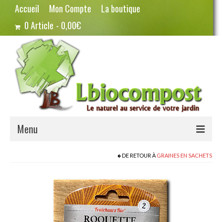
Accueil
Mon Compte
La boutique
0 Article
0,00€
Menu
Terreau – Compost
DE RETOUR À
GRAINES EN SACHETS
Potager – Graines
Haricots
Pois