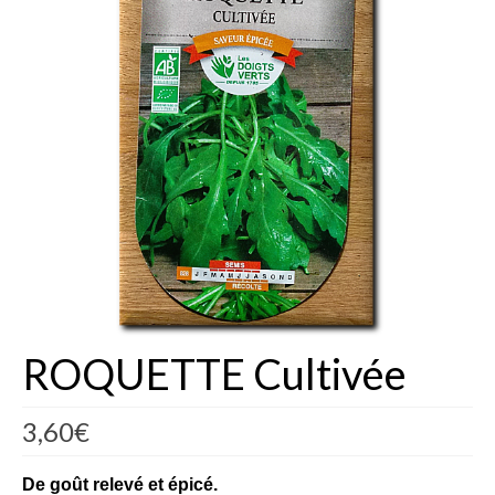
Fèves
Oignons – Ail – Echalotte
Graines en Sachets
Aromatiques
Bio
Fraicheurs d’Antan
Potagères
Salades
ROQUETTE Cultivée
Tomates
3,60
€
Fèves
Bulbes – Graines fleurs
De goût relevé et épicé.