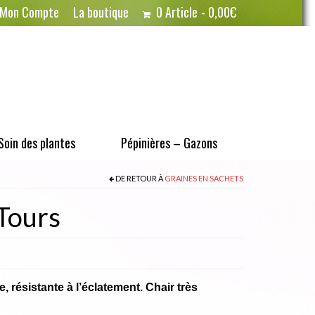
Mon Compte
La boutique
0 Article
0,00€
Soin des plantes
Pépinières – Gazons
DE RETOUR À
GRAINES EN SACHETS
Tours
, résistante à l’éclatement. Chair très