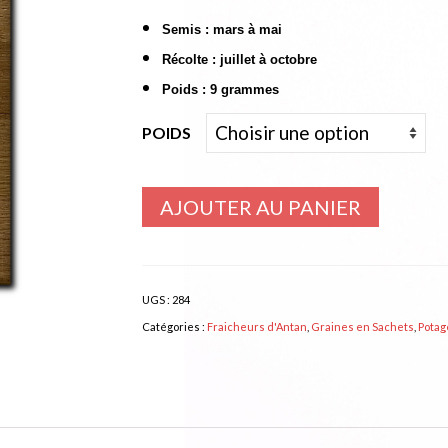
à
Semis : mars à mai
249,00€
Récolte : juillet à octobre
Poids : 9 grammes
POIDS
AJOUTER AU PANIER
UGS :
284
Catégories :
Fraicheurs d'Antan
,
Graines en Sachets
,
Potag