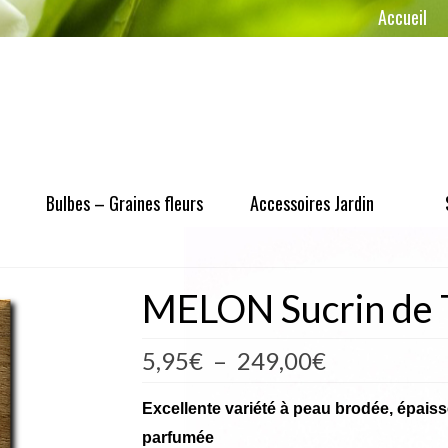
Accueil
Bulbes – Graines fleurs
Accessoires Jardin
MELON Sucrin de 
Plage
5,95
€
–
249,00
€
de
prix :
Excellente variété à peau brodée, épaisse
5,95€
parfumée