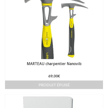
Arrosage
Enterré / Regards
Arroseurs
Pistolets / Brosses
Porte tuyau
Programmateur
MARTEAU charpentier Nanovib
Raccords / accessoires
69,00
€
Robinets / Vannes
PRODUIT ÉPUISÉ
Goutte à goutte
Tuyaux