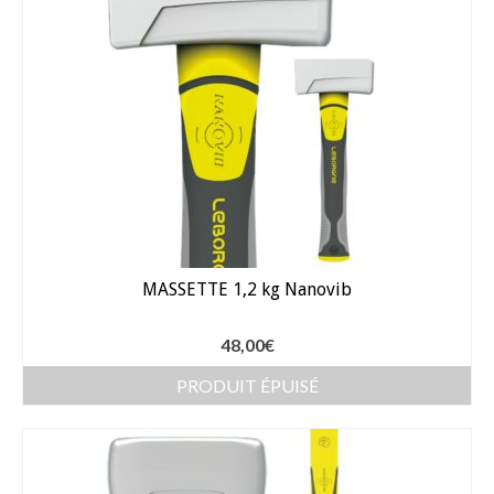
Gants
Outillage
Pots de fleur
Baches
Soin des plantes
Pépinières – Gazons
Pépinières
MASSETTE 1,2 kg Nanovib
Arbustes de haies
48,00
€
Gazons
PRODUIT ÉPUISÉ
Gazon fleuri
Gazon ornemental