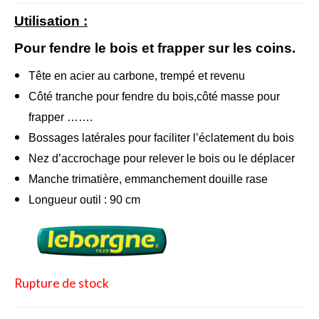
Utilisation :
Bulbes Automne
Pour fendre le bois et frapper sur les coins.
Narcisses
Tête en acier au carbone, trempé et revenu
Tulipes
Côté tranche pour fendre du bois,côté masse pour
Jacinthes
frapper …….
Bossages latérales pour faciliter l’éclatement du bois
Divers bulbes
Nez d’accrochage pour relever le bois ou le déplacer
Bulbes Printemps
Manche trimatière, emmanchement douille rase
Callas – arum
Longueur outil : 90 cm
Glaïeuls
Dahlias
Rupture de stock
Dahlia Cactus 100 cm
Dahlia Décoratif 70 – 100 cm