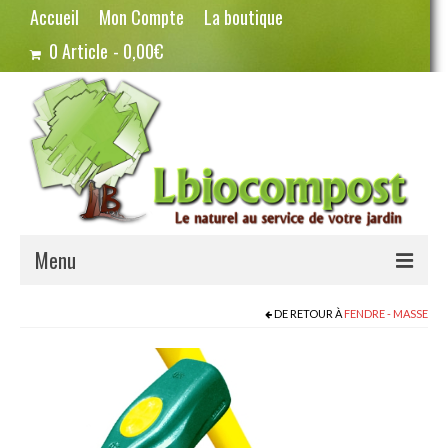
Accueil
Mon Compte
La boutique
0 Article
0,00€
Menu
Terreau – Compost
DE RETOUR À
FENDRE - MASSE
Potager – Graines
Haricots
Pois