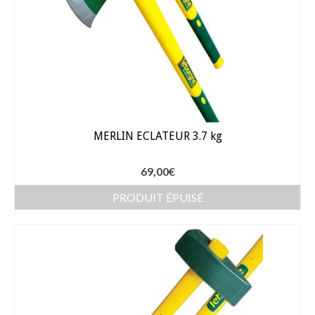
Gants
Outillage
Pots de fleur
Baches
Soin des plantes
MERLIN ECLATEUR 3.7 kg
Pépinières – Gazons
69,00
€
Pépinières
PRODUIT ÉPUISÉ
Arbustes de haies
Gazons
Gazon fleuri
Gazon ornemental