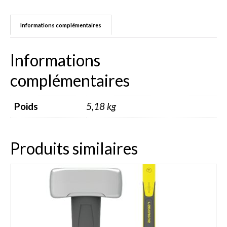
Dahlia Feuillage Foncé 80 cm
Informations complémentaires
Dahlia Pompon / ball 70 – 80 cm
Informations
Dahlia Nain 50 cm
complémentaires
Dahlia Gallery 35 cm
Dahlia Topmix 35 – 50 cm
Poids
5,18 kg
Graines fleurs
Capucine
Produits similaires
Cosmos
Zinnia
Oeillet d’inde
Accessoires Jardin