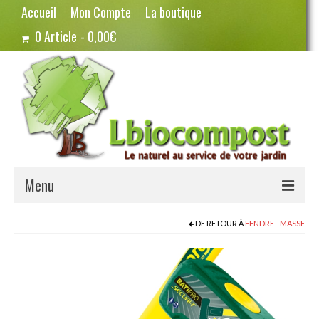
Accueil
Mon Compte
La boutique
0 Article
0,00€
Menu
Terreau – Compost
DE RETOUR À
FENDRE - MASSE
Potager – Graines
Haricots
Pois