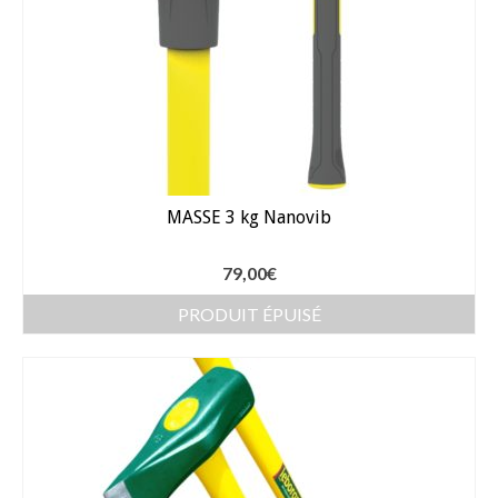
Arrosage
Enterré / Regards
Arroseurs
Pistolets / Brosses
MASSE 3 kg Nanovib
Porte tuyau
Programmateur
79,00
€
PRODUIT ÉPUISÉ
Raccords / accessoires
Robinets / Vannes
Goutte à goutte
Tuyaux