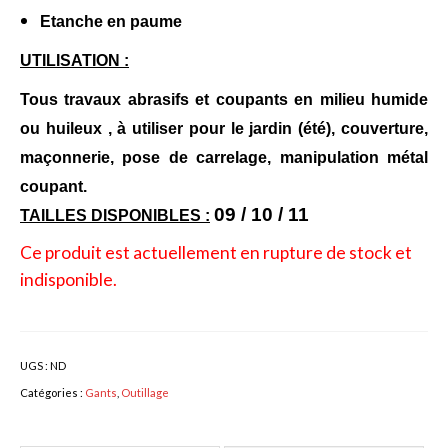
Etanche en paume
Bulbes Automne
UTILISATION :
Narcisses
Tous travaux abrasifs et coupants en milieu humide
Tulipes
ou huileux , à utiliser pour le jardin (été), couverture,
Jacinthes
maçonnerie, pose de carrelage, manipulation métal
coupant.
Divers bulbes
09 / 10 / 11
TAILLES DISPONIBLES :
Bulbes Printemps
Ce produit est actuellement en rupture de stock et
Callas – arum
indisponible.
Glaïeuls
Dahlias
UGS :
ND
Catégories :
Gants
,
Outillage
Dahlia Cactus 100 cm
Dahlia Décoratif 70 – 100 cm