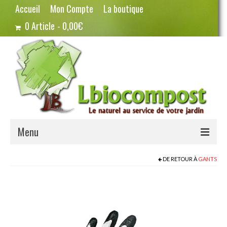
Accueil
Mon Compte
La boutique
0 Article
0,00€
Menu
Terreau – Compost
DE RETOUR À
GANTS
Potager – Graines
Haricots
Pois