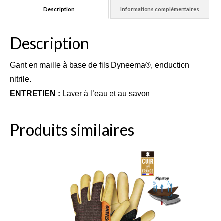
Description
Informations complémentaires
Dahlia Feuillage Foncé 80 cm
Dahlia Pompon / ball 70 – 80 cm
Description
Dahlia Nain 50 cm
Gant en maille à base de fils Dyneema®, enduction
Dahlia Gallery 35 cm
nitrile.
ENTRETIEN :
Laver à l’eau et au savon
Dahlia Topmix 35 – 50 cm
Graines fleurs
Produits similaires
Capucine
Cosmos
Zinnia
Oeillet d’inde
Accessoires Jardin