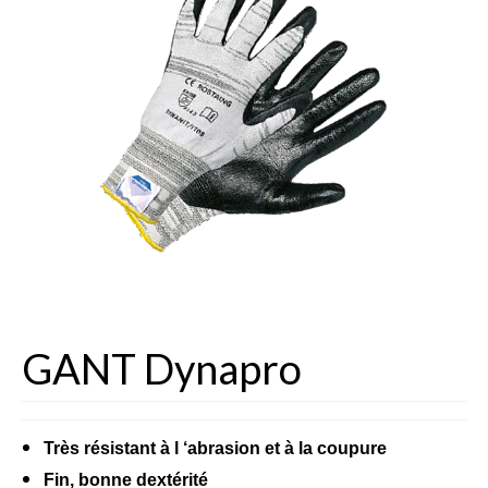
Fèves
Oignons – Ail – Echalotte
Graines en Sachets
Aromatiques
Bio
Fraicheurs d’Antan
Potagères
Salades
GANT Dynapro
Tomates
Fèves
Très résistant à l ‘abrasion et à la coupure
Bulbes – Graines fleurs
Fin, bonne dextérité