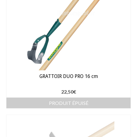
Arrosage
Enterré / Regards
Arroseurs
Pistolets / Brosses
Porte tuyau
Programmateur
GRATTOIR DUO PRO 16 cm
Raccords / accessoires
22,50
€
Robinets / Vannes
PRODUIT ÉPUISÉ
Goutte à goutte
Tuyaux