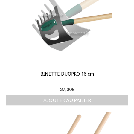
Gants
Outillage
Pots de fleur
Baches
Soin des plantes
Pépinières – Gazons
Pépinières
BINETTE DUOPRO 16 cm
Arbustes de haies
37,00
€
Gazons
AJOUTER AU PANIER
Gazon fleuri
Gazon ornemental