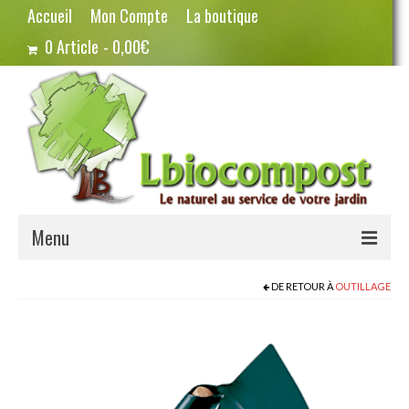
Accueil
Mon Compte
La boutique
0 Article
0,00€
Menu
Terreau – Compost
DE RETOUR À
OUTILLAGE
Potager – Graines
Haricots
Pois