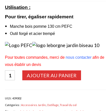
Utilisation :
Bulbes Automne
Pour tirer, égaliser rapidement
Narcisses
Manche bois pomme 130 cm PEFC
Tulipes
Outil forgé et acier trempé
Jacinthes
Divers bulbes
Pour toutes commandes, merci de
nous contacter
afin de
Bulbes Printemps
vous établir un devis
Callas – arum
quantité
AJOUTER AU PANIER
Glaïeuls
de
RATISSOIRE
Dahlias
manche
UGS :
439002
Dahlia Cactus 100 cm
bois
Catégories :
Accessoires Jardin
,
Outillage
,
Travail du sol
Dahlia Décoratif 70 – 100 cm