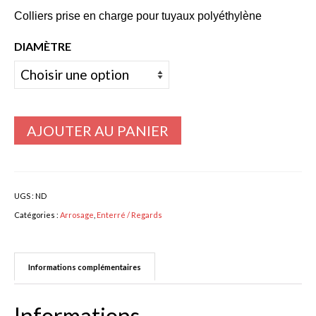
de
prix :
Colliers prise en charge pour tuyaux polyéthylène
Bulbes Automne
3,15€
DIAMÈTRE
Narcisses
à
5,55€
Tulipes
Jacinthes
AJOUTER AU PANIER
Divers bulbes
Bulbes Printemps
Callas – arum
UGS :
ND
Catégories :
Arrosage
,
Enterré / Regards
Glaïeuls
Dahlias
Informations complémentaires
Dahlia Cactus 100 cm
Informations
Dahlia Décoratif 70 – 100 cm