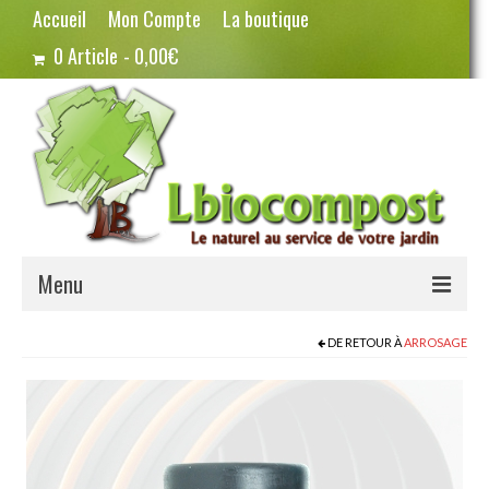
Accueil
Mon Compte
La boutique
0 Article
0,00€
Menu
Terreau – Compost
DE RETOUR À
ARROSAGE
Potager – Graines
Haricots
Pois