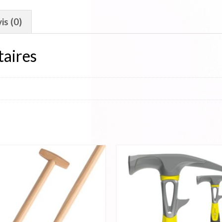
is (0)
aires