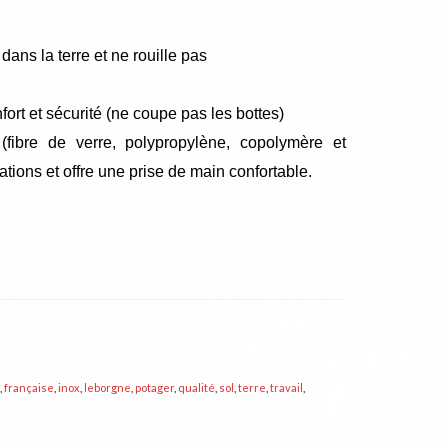
ans la terre et ne rouille pas
fort et sécurité (ne coupe pas les bottes)
fibre de verre, polypropylène, copolymère et
ations et offre une prise de main confortable.
,
française
,
inox
,
leborgne
,
potager
,
qualité
,
sol
,
terre
,
travail
,