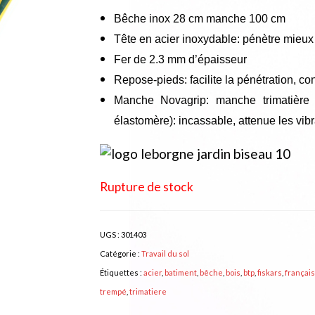
Bêche inox 28 cm manche 100 cm
Tête en acier inoxydable: pénètre mieux d
Fer de 2.3 mm d’épaisseur
Repose-pieds: facilite la pénétration, con
Manche Novagrip: manche trimatière (
élastomère): incassable, attenue les vibr
Rupture de stock
UGS :
301403
Catégorie :
Travail du sol
Étiquettes :
acier
,
batiment
,
bêche
,
bois
,
btp
,
fiskars
,
français
trempé
,
trimatiere