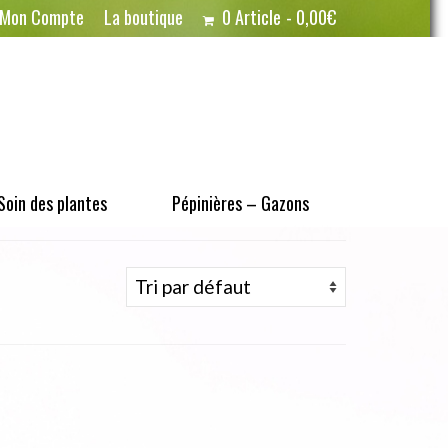
Mon Compte
La boutique
0 Article
0,00€
Soin des plantes
Pépinières – Gazons