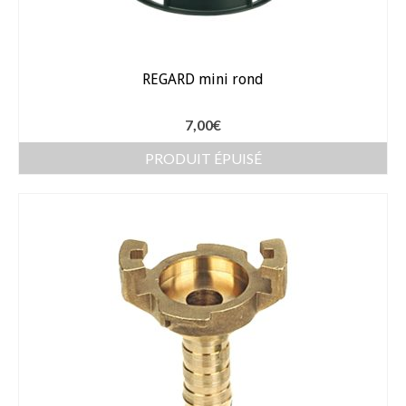
Arrosage
Enterré / Regards
REGARD mini rond
Arroseurs
7,00
€
Pistolets / Brosses
PRODUIT ÉPUISÉ
Porte tuyau
Programmateur
Raccords / accessoires
Robinets / Vannes
Goutte à goutte
Tuyaux