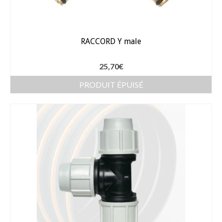
sur
la
page
RACCORD Y male
du
produit
25,70
€
PRODUIT ÉPUISÉ