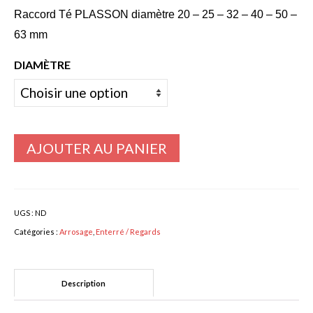
6,40€
Raccord Té PLASSON diamètre 20 – 25 – 32 – 40 – 50 –
Bulbes Automne
à
63 mm
46,10€
Narcisses
DIAMÈTRE
Tulipes
Jacinthes
Divers bulbes
AJOUTER AU PANIER
Bulbes Printemps
Callas – arum
UGS :
ND
Glaïeuls
Catégories :
Arrosage
,
Enterré / Regards
Dahlias
Dahlia Cactus 100 cm
Description
Dahlia Décoratif 70 – 100 cm