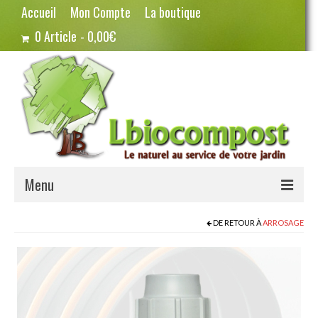
Accueil
Mon Compte
La boutique
0 Article
0,00€
Menu
Terreau – Compost
DE RETOUR À
ARROSAGE
Potager – Graines
Haricots
Pois