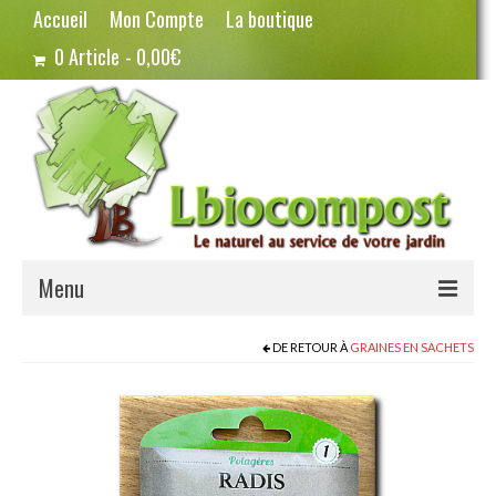
Accueil
Mon Compte
La boutique
0 Article
0,00€
Menu
Terreau – Compost
DE RETOUR À
GRAINES EN SACHETS
Potager – Graines
Haricots
Pois