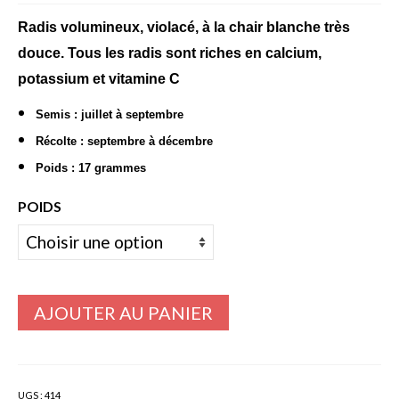
de
prix :
Radis volumineux, violacé, à la chair blanche très
Bulbes Automne
2,70€
douce. Tous les radis sont riches en calcium,
Narcisses
à
potassium et vitamine C
115,00€
Tulipes
Semis : juillet à septembre
Jacinthes
Récolte : septembre à décembre
Poids : 17 grammes
Divers bulbes
POIDS
Bulbes Printemps
Callas – arum
Glaïeuls
AJOUTER AU PANIER
Dahlias
Dahlia Cactus 100 cm
Dahlia Décoratif 70 – 100 cm
UGS :
414