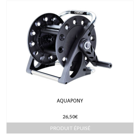
Gants
Outillage
Pots de fleur
Baches
Soin des plantes
Pépinières – Gazons
Pépinières
Arbustes de haies
AQUAPONY
Gazons
Gazon fleuri
26,50
€
Gazon ornemental
PRODUIT ÉPUISÉ