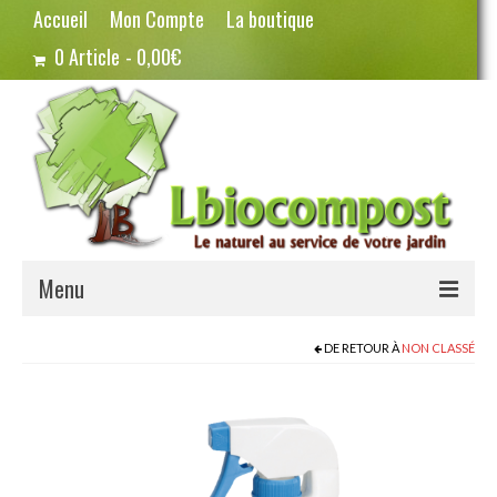
Accueil
Mon Compte
La boutique
0 Article
0,00€
Menu
Terreau – Compost
DE RETOUR À
NON CLASSÉ
Potager – Graines
Haricots
Pois