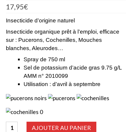
17,95
€
Bulbes Automne
Insecticide d’origine naturel
Narcisses
Insecticide organique prêt à l’emploi, efficace
Tulipes
sur : Pucerons, Cochenilles, Mouches
Jacinthes
blanches, Aleurodes…
Divers bulbes
Spray de 750 ml
Sel de potassium d’acide gras 9.75 g/L
Bulbes Printemps
AMM n° 2010099
Callas – arum
Utilisation : d’avril à septembre
Glaïeuls
Dahlias
Dahlia Cactus 100 cm
quantité
AJOUTER AU PANIER
Dahlia Décoratif 70 – 100 cm