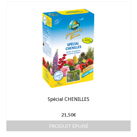
Arrosage
Enterré / Regards
Arroseurs
Pistolets / Brosses
Porte tuyau
Programmateur
Raccords / accessoires
Robinets / Vannes
Spécial CHENILLES
Goutte à goutte
21,50
€
Tuyaux
PRODUIT ÉPUISÉ