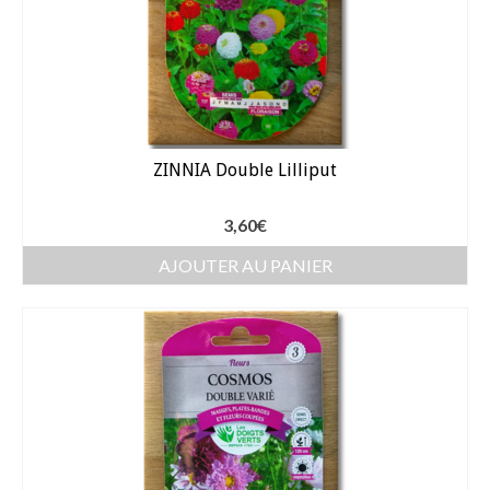
Gants
Outillage
Pots de fleur
Baches
ZINNIA Double Lilliput
Soin des plantes
Pépinières – Gazons
3,60
€
AJOUTER AU PANIER
Pépinières
Arbustes de haies
Gazons
Gazon fleuri
Gazon ornemental