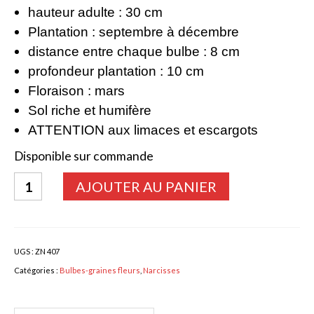
hauteur adulte : 30 cm
Bulbes Automne
Plantation : septembre à décembre
distance entre chaque bulbe : 8 cm
Narcisses
profondeur plantation : 10 cm
Tulipes
Floraison : mars
Jacinthes
Sol riche et humifère
ATTENTION aux limaces et escargots
Divers bulbes
Disponible sur commande
Bulbes Printemps
quantité
AJOUTER AU PANIER
Callas – arum
de
Narcissus
Glaïeuls
Paper
Dahlias
UGS :
ZN 407
White
Catégories :
Bulbes-graines fleurs
,
Narcisses
Dahlia Cactus 100 cm
Dahlia Décoratif 70 – 100 cm