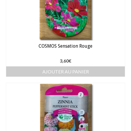
Arrosage
Enterré / Regards
Arroseurs
COSMOS Sensation Rouge
Pistolets / Brosses
Porte tuyau
3,60
€
Programmateur
AJOUTER AU PANIER
Raccords / accessoires
Robinets / Vannes
Goutte à goutte
Tuyaux