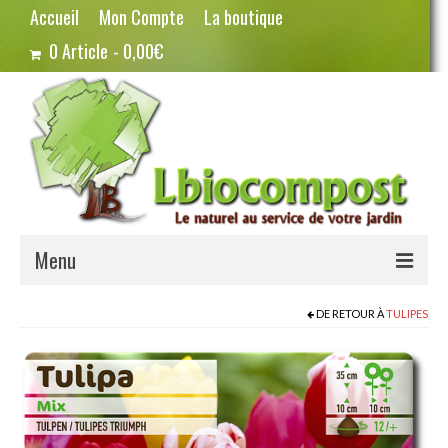
Accueil
Mon Compte
La boutique
0 Article
0,00€
Menu
Terreau – Compost
DE RETOUR À
TULIPES
Potager – Graines
Haricots
Pois