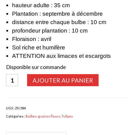
hauteur adulte : 35 cm
Bulbes Automne
Plantation : septembre à décembre
distance entre chaque bulbe : 10 cm
Narcisses
profondeur plantation : 10 cm
Tulipes
Floraison : avril
Jacinthes
Sol riche et humifère
ATTENTION aux limaces et escargots
Divers bulbes
Disponible sur commande
Bulbes Printemps
quantité
AJOUTER AU PANIER
Callas – arum
de
Tulipa
Glaïeuls
Mix
Dahlias
UGS :
ZN 584
Catégories :
Bulbes-graines fleurs
,
Tulipes
Dahlia Cactus 100 cm
Dahlia Décoratif 70 – 100 cm