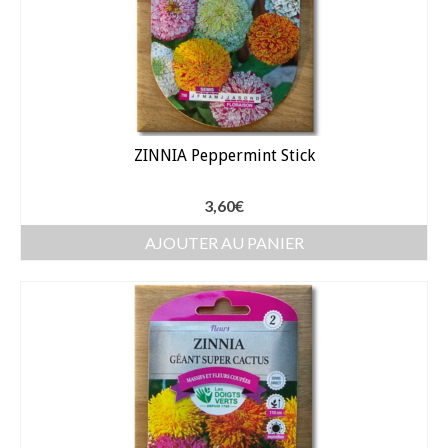
Gants
Outillage
Pots de fleur
Baches
ZINNIA Peppermint Stick
Soin des plantes
Pépinières – Gazons
3,60
€
AJOUTER AU PANIER
Pépinières
Arbustes de haies
Gazons
Gazon fleuri
Gazon ornemental