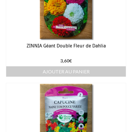
Gants
Outillage
Pots de fleur
Baches
ZINNIA Géant Double Fleur de Dahlia
Soin des plantes
Pépinières – Gazons
3,60
€
AJOUTER AU PANIER
Pépinières
Arbustes de haies
Gazons
Gazon fleuri
Gazon ornemental