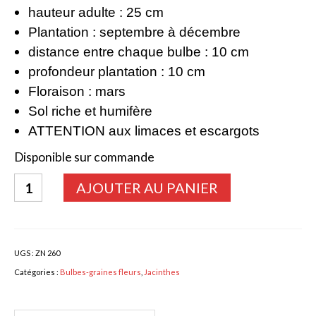
hauteur adulte : 25 cm
Bulbes Automne
Plantation : septembre à décembre
distance entre chaque bulbe : 10 cm
Narcisses
profondeur plantation : 10 cm
Tulipes
Floraison : mars
Jacinthes
Sol riche et humifère
ATTENTION aux limaces et escargots
Divers bulbes
Disponible sur commande
Bulbes Printemps
quantité
AJOUTER AU PANIER
Callas – arum
de
Jacinthes
Glaïeuls
Mix
Dahlias
UGS :
ZN 260
Catégories :
Bulbes-graines fleurs
,
Jacinthes
Dahlia Cactus 100 cm
Dahlia Décoratif 70 – 100 cm