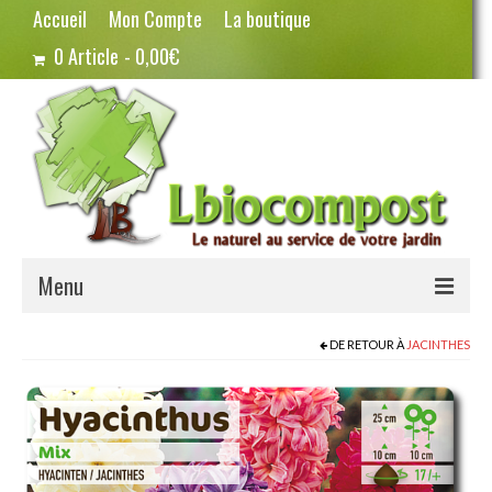
Accueil
Mon Compte
La boutique
0 Article
0,00€
Menu
Terreau – Compost
DE RETOUR À
JACINTHES
Potager – Graines
Haricots
Pois