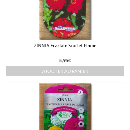
Arrosage
Enterré / Regards
Arroseurs
ZINNIA Ecarlate Scarlet Flame
Pistolets / Brosses
Porte tuyau
5,95
€
Programmateur
AJOUTER AU PANIER
Raccords / accessoires
Robinets / Vannes
Goutte à goutte
Tuyaux