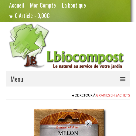
Accueil
Mon Compte
La boutique
0 Article
0,00€
Menu
Terreau – Compost
DE RETOUR À
GRAINES EN SACHETS
Potager – Graines
Haricots
Pois