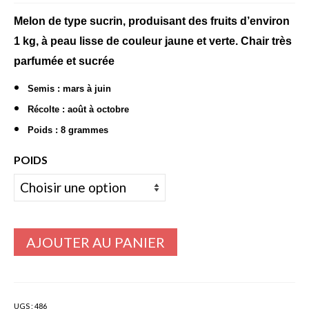
de
prix :
Melon de type sucrin, produisant des fruits d’environ
Bulbes Automne
5,95€
1 kg, à peau lisse de couleur jaune et verte. Chair très
Narcisses
à
parfumée et sucrée
299,00€
Tulipes
Semis : mars à juin
Jacinthes
Récolte : août à octobre
Poids : 8 grammes
Divers bulbes
POIDS
Bulbes Printemps
Callas – arum
Glaïeuls
AJOUTER AU PANIER
Dahlias
Dahlia Cactus 100 cm
Dahlia Décoratif 70 – 100 cm
UGS :
486