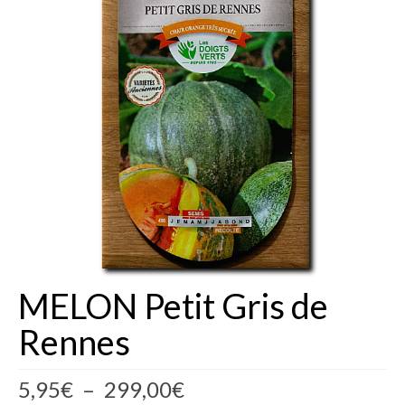
Fèves
Oignons – Ail – Echalotte
Graines en Sachets
Aromatiques
Bio
Fraicheurs d’Antan
Potagères
Salades
MELON Petit Gris de
Tomates
Rennes
Fèves
Plage
5,95
€
–
299,00
€
Bulbes – Graines fleurs