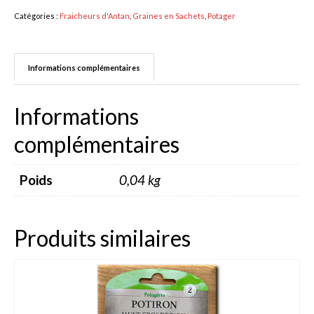
Catégories :
Fraicheurs d'Antan
,
Graines en Sachets
,
Potager
Dahlia Feuillage Foncé 80 cm
Dahlia Pompon / ball 70 – 80 cm
Informations complémentaires
Dahlia Nain 50 cm
Informations
Dahlia Gallery 35 cm
complémentaires
Dahlia Topmix 35 – 50 cm
Graines fleurs
Poids
0,04 kg
Capucine
Cosmos
Produits similaires
Zinnia
Oeillet d’inde
Accessoires Jardin