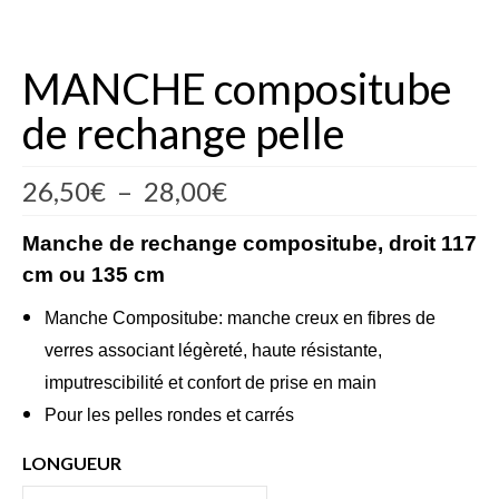
Fèves
MANCHE compositube
Oignons – Ail – Echalotte
de rechange pelle
Graines en Sachets
Aromatiques
Plage
26,50
€
–
28,00
€
de
Bio
Manche de rechange compositube, droit 117
prix :
Fraicheurs d’Antan
cm ou 135 cm
26,50€
à
Potagères
Manche Compositube: manche creux en fibres de
28,00€
verres associant légèreté, haute résistante,
Salades
imputrescibilité et confort de prise en main
Tomates
Pour les pelles rondes et carrés
Fèves
LONGUEUR
Bulbes – Graines fleurs