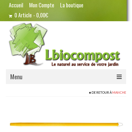
Accueil
Mon Compte
La boutique
0 Article
0,00€
Menu
Terreau – Compost
DE RETOUR À
MANCHE
Potager – Graines
Haricots
Pois