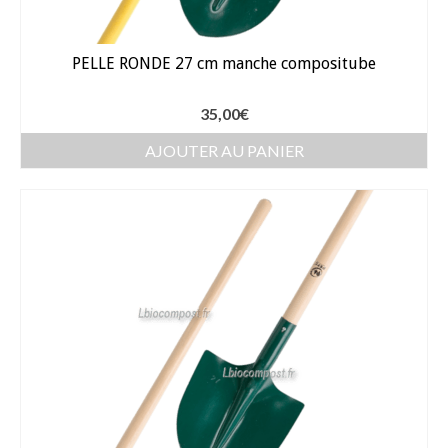
Arrosage
PELLE RONDE 27 cm manche compositube
Enterré / Regards
35,00
€
Arroseurs
AJOUTER AU PANIER
Pistolets / Brosses
Porte tuyau
Programmateur
Raccords / accessoires
Robinets / Vannes
Goutte à goutte
Tuyaux