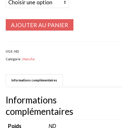
Bulbes Automne
Narcisses
AJOUTER AU PANIER
Tulipes
Jacinthes
UGS :
ND
Divers bulbes
Catégorie :
Manche
Bulbes Printemps
Callas – arum
Informations complémentaires
Glaïeuls
Informations
Dahlias
complémentaires
Dahlia Cactus 100 cm
Poids
ND
Dahlia Décoratif 70 – 100 cm