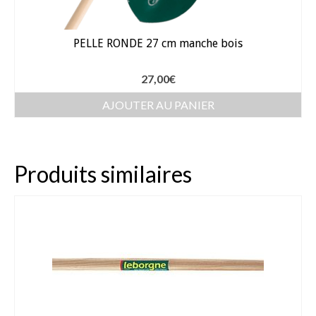
Gants
Outillage
PELLE RONDE 27 cm manche bois
Pots de fleur
27,00
€
Baches
AJOUTER AU PANIER
Soin des plantes
Pépinières – Gazons
Produits similaires
Pépinières
Arbustes de haies
Gazons
Gazon fleuri
Gazon ornemental