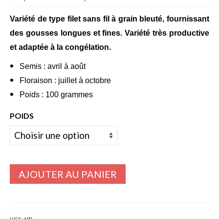
de
Bulbes Automne
prix :
Variété de type filet sans fil à grain bleuté, fournissant
12,80€
des gousses longues et fines. Variété très productive
Narcisses
à
et adaptée à la congélation.
Tulipes
371,00€
Semis : avril à août
Jacinthes
Floraison : juillet à octobre
Poids : 100 grammes
Divers bulbes
POIDS
Bulbes Printemps
Callas – arum
Glaïeuls
AJOUTER AU PANIER
Dahlias
Dahlia Cactus 100 cm
Dahlia Décoratif 70 – 100 cm