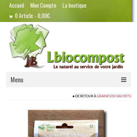
Accueil
Mon Compte
La boutique
0 Article
0,00€
Menu
Terreau – Compost
DE RETOUR À
GRAINES EN SACHETS
Potager – Graines
Haricots
Pois