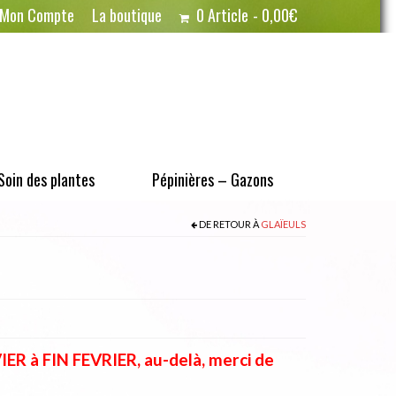
Mon Compte
La boutique
0 Article
0,00€
Soin des plantes
Pépinières – Gazons
DE RETOUR À
GLAÏEULS
R à FIN FEVRIER, au-delà, merci de