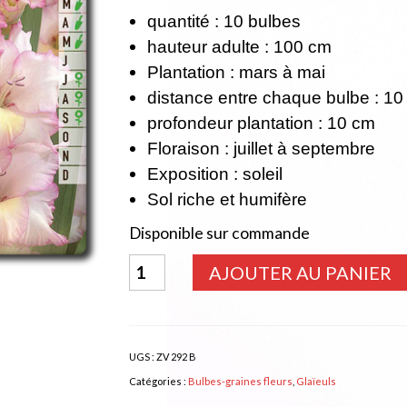
quantité : 10 bulbes
hauteur adulte : 100 cm
Plantation : mars à mai
distance entre chaque bulbe : 10
profondeur plantation : 10 cm
Floraison : juillet à septembre
Exposition : soleil
Sol riche et humifère
Disponible sur commande
quantité
AJOUTER AU PANIER
de
GLAIEUL
Priscilla
UGS :
ZV 292 B
Catégories :
Bulbes-graines fleurs
,
Glaïeuls