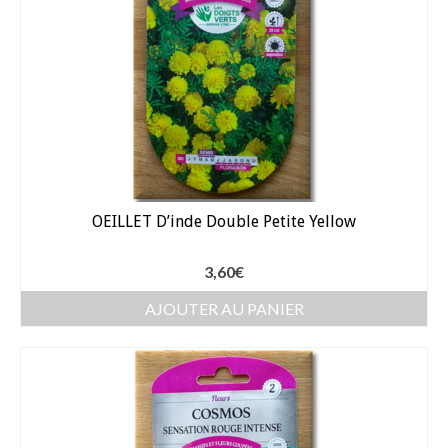
Arrosage
Enterré / Regards
Arroseurs
Pistolets / Brosses
Porte tuyau
OEILLET D’inde Double Petite Yellow
Programmateur
3,60
€
Raccords / accessoires
AJOUTER AU PANIER
Robinets / Vannes
Goutte à goutte
Tuyaux