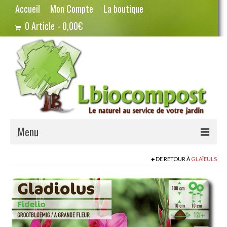
Accueil
Mon Compte
La boutique
0 Article
0,00€
Menu
Terreau – Compost
DE RETOUR À
GLAÏEULS
Potager – Graines
Haricots
Pois