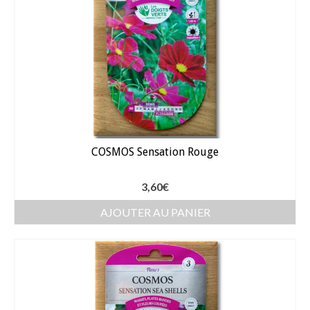
Gants
Outillage
Pots de fleur
Baches
Soin des plantes
Pépinières – Gazons
COSMOS Sensation Rouge
Pépinières
3,60
€
Arbustes de haies
AJOUTER AU PANIER
Gazons
Gazon fleuri
Gazon ornemental