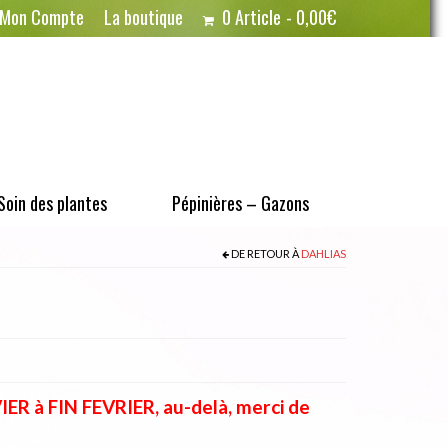
Mon Compte
La boutique
0 Article
0,00€
Soin des plantes
Pépinières – Gazons
DE RETOUR À
DAHLIAS
R à FIN FEVRIER, au-delà, merci de