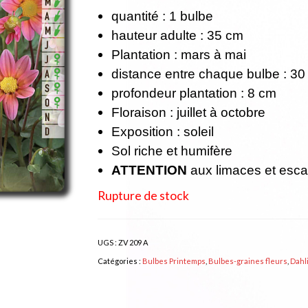
quantité : 1 bulbe
hauteur adulte : 35 cm
Plantation : mars à mai
distance entre chaque bulbe : 30
profondeur plantation : 8 cm
Floraison : juillet à octobre
Exposition : soleil
Sol riche et humifère
ATTENTION
aux limaces et esca
Rupture de stock
UGS :
ZV 209 A
Catégories :
Bulbes Printemps
,
Bulbes-graines fleurs
,
Dahli