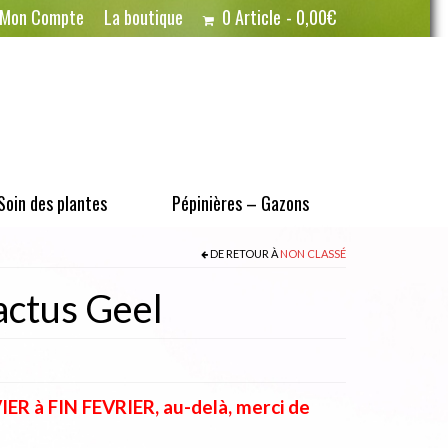
Mon Compte
La boutique
0 Article
0,00€
Soin des plantes
Pépinières – Gazons
DE RETOUR À
NON CLASSÉ
ctus Geel
R à FIN FEVRIER, au-delà, merci de