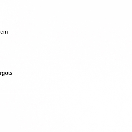
 cm
rgots