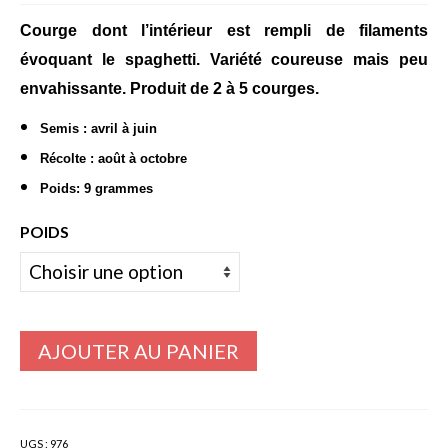
de
prix :
Courge dont l’intérieur est rempli de filaments
Bulbes Automne
3,60€
évoquant le spaghetti. Variété coureuse mais peu
Narcisses
à
envahissante. Produit de 2 à 5 courges.
195,00€
Tulipes
Semis : avril à juin
Jacinthes
Récolte : août à octobre
Poids: 9 grammes
Divers bulbes
POIDS
Bulbes Printemps
Callas – arum
Glaïeuls
AJOUTER AU PANIER
Dahlias
Dahlia Cactus 100 cm
Dahlia Décoratif 70 – 100 cm
UGS :
976