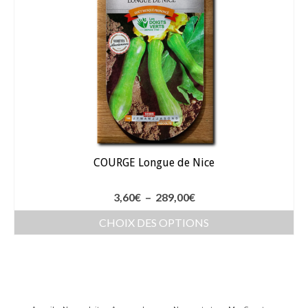
COURGE Longue de Nice
Plage
3,60
€
–
289,00
€
de
CHOIX DES OPTIONS
prix :
Ce
3,60€
produit
à
a
289,00€
plusieurs