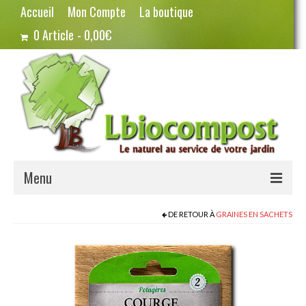
Accueil
Mon Compte
La boutique
0 Article
0,00€
Menu
Terreau – Compost
DE RETOUR À
GRAINES EN SACHETS
Potager – Graines
Haricots
Pois