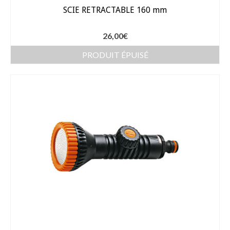
Gants
SCIE RETRACTABLE 160 mm
Outillage
26,00
€
Pots de fleur
PRODUIT ÉPUISÉ
Baches
Soin des plantes
Pépinières – Gazons
Pépinières
Arbustes de haies
Gazons
Gazon fleuri
Gazon ornemental