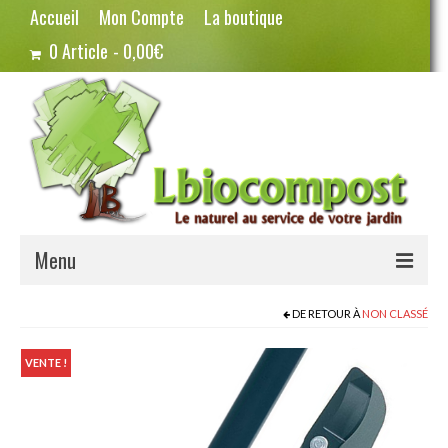
Accueil
Mon Compte
La boutique
0 Article
0,00€
Menu
Terreau – Compost
DE RETOUR À
NON CLASSÉ
Potager – Graines
VENTE !
Haricots
Pois