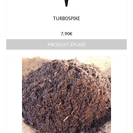
Dahlia Feuillage Foncé 80 cm
TURBOSPIKE
Dahlia Pompon / ball 70 – 80 cm
7,90
€
Dahlia Nain 50 cm
PRODUIT ÉPUISÉ
Dahlia Gallery 35 cm
Dahlia Topmix 35 – 50 cm
Graines fleurs
Capucine
Cosmos
Zinnia
Oeillet d’inde
Accessoires Jardin