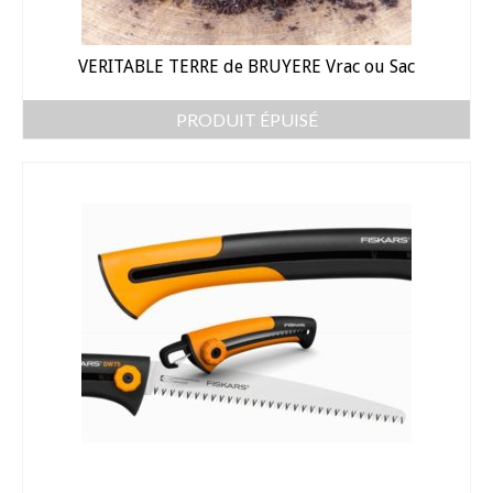
Arrosage
VERITABLE TERRE de BRUYERE Vrac ou Sac
Enterré / Regards
PRODUIT ÉPUISÉ
Arroseurs
Pistolets / Brosses
Porte tuyau
Programmateur
Raccords / accessoires
Robinets / Vannes
Goutte à goutte
Tuyaux