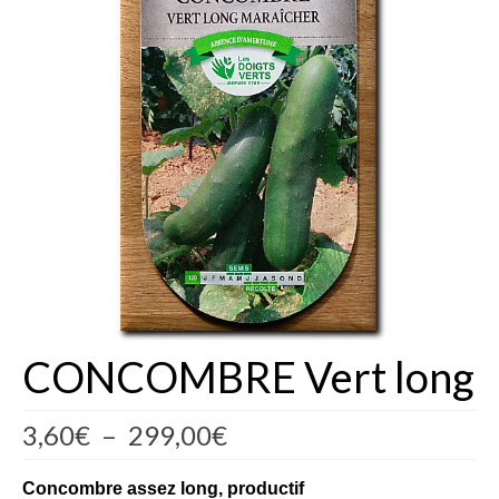
Fèves
Oignons – Ail – Echalotte
Graines en Sachets
Aromatiques
Bio
Fraicheurs d’Antan
Potagères
Salades
CONCOMBRE Vert long
Tomates
Plage
3,60
€
–
299,00
€
Fèves
de
Bulbes – Graines fleurs
prix :
Concombre assez long, productif