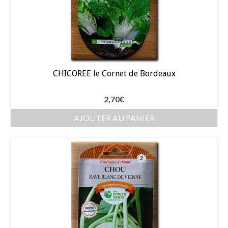
Arrosage
Enterré / Regards
Arroseurs
CHICOREE le Cornet de Bordeaux
Pistolets / Brosses
2,70
€
Porte tuyau
AJOUTER AU PANIER
Programmateur
Raccords / accessoires
Robinets / Vannes
Goutte à goutte
Tuyaux