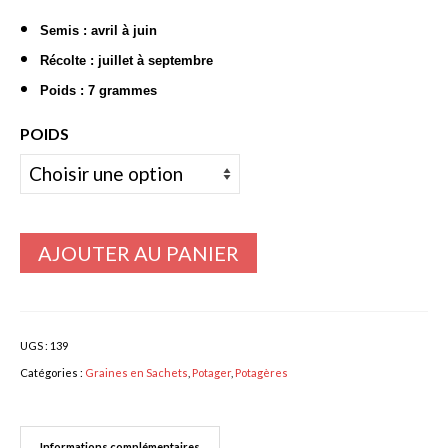
3,60€
Bulbes Automne
Semis : avril à juin
à
Récolte : juillet à septembre
299,00€
Narcisses
Poids : 7 grammes
Tulipes
POIDS
Jacinthes
Divers bulbes
Bulbes Printemps
AJOUTER AU PANIER
Callas – arum
Glaïeuls
UGS :
139
Dahlias
Catégories :
Graines en Sachets
,
Potager
,
Potagères
Dahlia Cactus 100 cm
Dahlia Décoratif 70 – 100 cm
Informations complémentaires