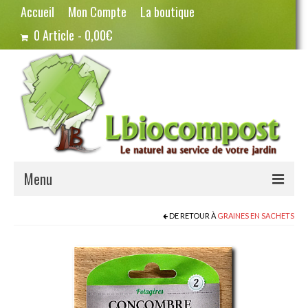
Accueil
Mon Compte
La boutique
0 Article
0,00€
Menu
Terreau – Compost
DE RETOUR À
GRAINES EN SACHETS
Potager – Graines
Haricots
Pois