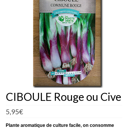
Fèves
Oignons – Ail – Echalotte
Graines en Sachets
Aromatiques
Bio
Fraicheurs d’Antan
Potagères
Salades
CIBOULE Rouge ou Cive
Tomates
5,95
€
Fèves
Bulbes – Graines fleurs
Plante aromatique de culture facile, on consomme