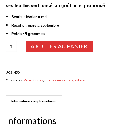
ses feuilles vert foncé, au goût fin et prononcé
Bulbes Automne
Semis : février à mai
Narcisses
Récolte : mais à septembre
Tulipes
Poids : 5 grammes
quantité
Jacinthes
AJOUTER AU PANIER
de
Divers bulbes
CIBOULE
Rouge
Bulbes Printemps
UGS :
450
ou
Callas – arum
Catégories :
Aromatiques
,
Graines en Sachets
,
Potager
Cive
Glaïeuls
Informations complémentaires
Dahlias
Dahlia Cactus 100 cm
Informations
Dahlia Décoratif 70 – 100 cm