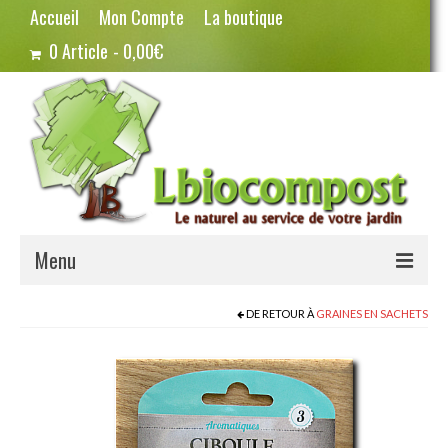
Accueil
Mon Compte
La boutique
0 Article
0,00€
Menu
Terreau – Compost
DE RETOUR À
GRAINES EN SACHETS
Potager – Graines
Haricots
Pois