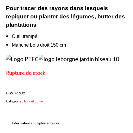
Pour tracer des rayons dans lesquels
Bulbes Automne
repiquer ou planter des légumes, butter des
Narcisses
plantations
Tulipes
Outil trempé
Manche bois droit 150 cm
Jacinthes
Divers bulbes
Bulbes Printemps
Rupture de stock
Callas – arum
UGS :
466001
Glaïeuls
Catégorie :
Travail du sol
Dahlias
Dahlia Cactus 100 cm
Informations complémentaires
Dahlia Décoratif 70 – 100 cm