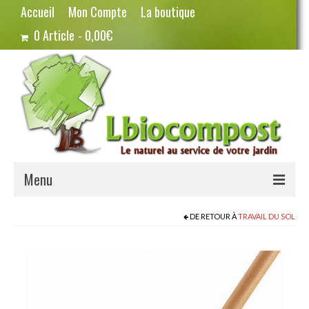
Accueil
Mon Compte
La boutique
0 Article
0,00€
Menu
Terreau – Compost
DE RETOUR À
TRAVAIL DU SOL
Potager – Graines
Haricots
Pois