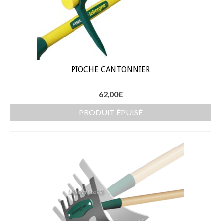
Gants
Outillage
Pots de fleur
Baches
PIOCHE CANTONNIER
Soin des plantes
62,00
€
Pépinières – Gazons
PRODUIT ÉPUISÉ
Pépinières
Arbustes de haies
Gazons
Gazon fleuri
Gazon ornemental