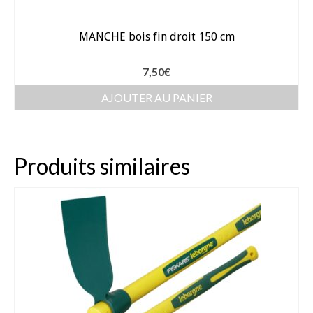
Arrosage
MANCHE bois fin droit 150 cm
Enterré / Regards
7,50
€
Arroseurs
AJOUTER AU PANIER
Pistolets / Brosses
Porte tuyau
Produits similaires
Programmateur
Raccords / accessoires
Robinets / Vannes
Goutte à goutte
Tuyaux