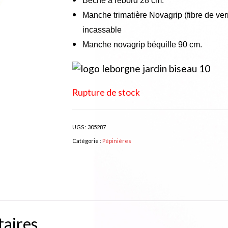
Bêche à rebord 28 cm.
Manche trimatière Novagrip (fibre de ve
incassable
Manche novagrip béquille 90 cm.
Rupture de stock
UGS :
305287
Catégorie :
Pépinières
aires