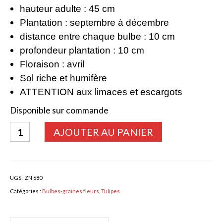
hauteur adulte : 45 cm
Bulbes Automne
Plantation : septembre à décembre
distance entre chaque bulbe : 10 cm
Narcisses
profondeur plantation : 10 cm
Tulipes
Floraison : avril
Jacinthes
Sol riche et humifère
ATTENTION aux limaces et escargots
Divers bulbes
Disponible sur commande
Bulbes Printemps
quantité
AJOUTER AU PANIER
Callas – arum
de
Tulipa
Glaïeuls
Angelique
Dahlias
UGS :
ZN 680
Catégories :
Bulbes-graines fleurs
,
Tulipes
Dahlia Cactus 100 cm
Dahlia Décoratif 70 – 100 cm