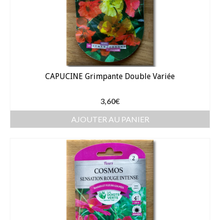
Gants
Outillage
Pots de fleur
Baches
CAPUCINE Grimpante Double Variée
Soin des plantes
Pépinières – Gazons
3,60
€
AJOUTER AU PANIER
Pépinières
Arbustes de haies
Gazons
Gazon fleuri
Gazon ornemental