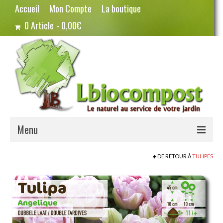
Accueil
Mon Compte
La boutique
0 Article
0,00€
Menu
Terreau – Compost
DE RETOUR À
TULIPES
Potager – Graines
Haricots
Pois