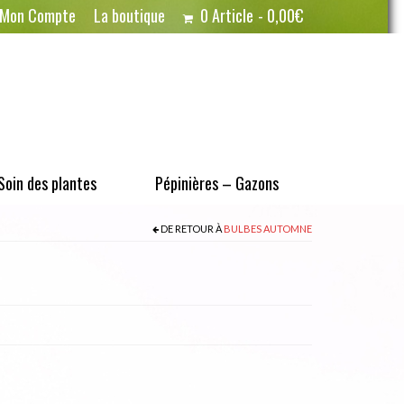
Mon Compte
La boutique
0 Article
0,00€
Soin des plantes
Pépinières – Gazons
DE RETOUR À
BULBES AUTOMNE