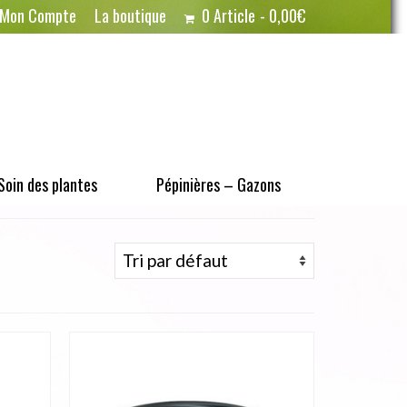
Mon Compte
La boutique
0 Article
0,00€
Soin des plantes
Pépinières – Gazons