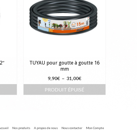
2″
TUYAU pour goutte à goutte 16
mm
age
Plage
9,90
€
–
31,00
€
de
PRODUIT ÉPUISÉ
x :
prix :
Ce
,90€
9,90€
produit
à
a
,90€
31,00€
plusieurs
ccueil
Nos produits
A propos de nous
Nous contacter
Mon Compte
s.
variations.