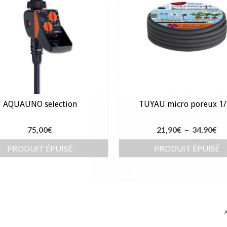
AQUAUNO selection
TUYAU micro poreux 1/
Pl
75,00
€
21,90
€
–
34,90
€
de
PRODUIT ÉPUISÉ
PRODUIT ÉPUISÉ
pri
Ce
21
produit
à
a
34
plusieurs
A
variation