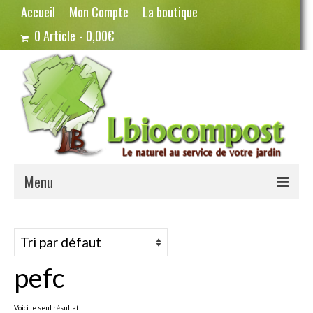
Accueil
Mon Compte
La boutique
0 Article
0,00€
Menu
Terreau – Compost
Potager – Graines
pefc
Haricots
Pois
Voici le seul résultat