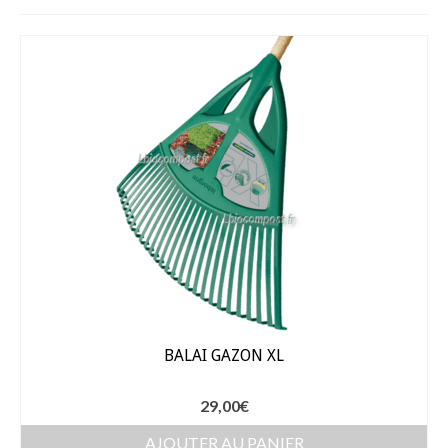
Fèves
Oignons – Ail – Echalotte
Graines en Sachets
Aromatiques
Bio
Fraicheurs d’Antan
Potagères
Salades
BALAI GAZON XL
Tomates
Fèves
29,00
€
Bulbes – Graines fleurs
AJOUTER AU PANIER