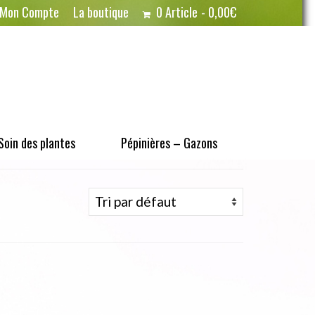
Mon Compte
La boutique
0 Article
0,00€
Soin des plantes
Pépinières – Gazons