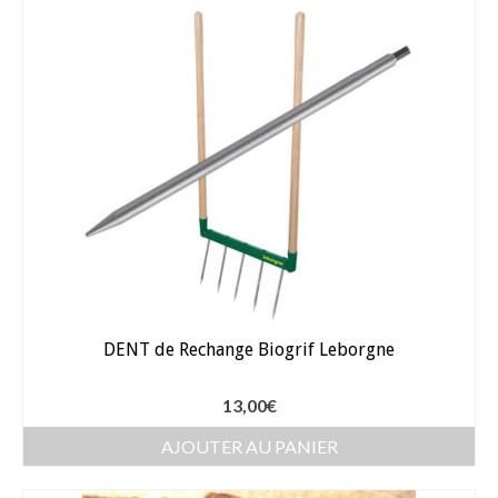
Bulbes Automne
Narcisses
Tulipes
Jacinthes
Divers bulbes
Bulbes Printemps
Callas – arum
DENT de Rechange Biogrif Leborgne
Glaïeuls
Dahlias
13,00
€
Dahlia Cactus 100 cm
AJOUTER AU PANIER
Dahlia Décoratif 70 – 100 cm