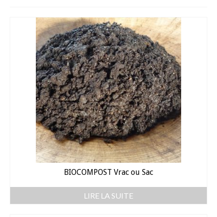
Fèves
Oignons – Ail – Echalotte
Graines en Sachets
Aromatiques
Bio
Fraicheurs d’Antan
Potagères
Salades
BIOCOMPOST Vrac ou Sac
Tomates
Fèves
LIRE LA SUITE
Bulbes – Graines fleurs