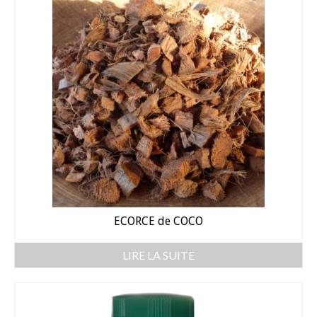
Dahlia Feuillage Foncé 80 cm
Dahlia Pompon / ball 70 – 80 cm
Dahlia Nain 50 cm
Dahlia Gallery 35 cm
Dahlia Topmix 35 – 50 cm
Graines fleurs
Capucine
ECORCE de COCO
Cosmos
LIRE LA SUITE
Zinnia
Oeillet d’inde
Accessoires Jardin