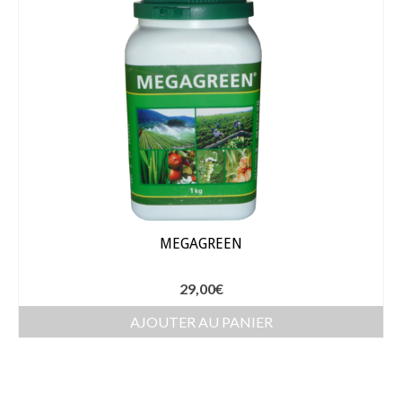
Arrosage
Enterré / Regards
Arroseurs
Pistolets / Brosses
Porte tuyau
Programmateur
MEGAGREEN
Raccords / accessoires
29,00
€
Robinets / Vannes
AJOUTER AU PANIER
Goutte à goutte
Tuyaux