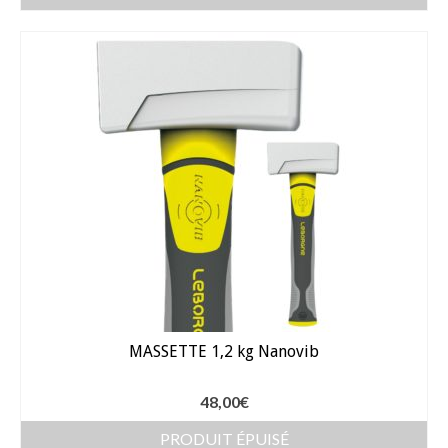
Dahlia Feuillage Foncé 80 cm
Dahlia Pompon / ball 70 – 80 cm
Dahlia Nain 50 cm
Dahlia Gallery 35 cm
Dahlia Topmix 35 – 50 cm
Graines fleurs
Capucine
Cosmos
MASSETTE 1,2 kg Nanovib
Zinnia
48,00
€
Oeillet d’inde
PRODUIT ÉPUISÉ
Accessoires Jardin