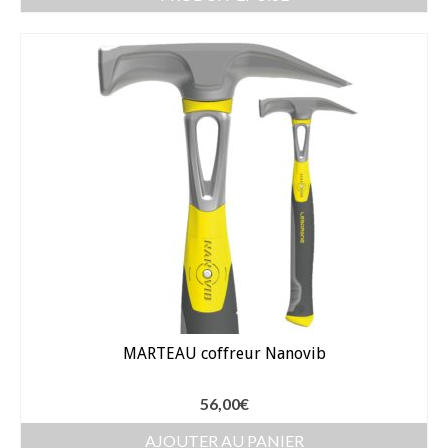
Bulbes Automne
Narcisses
Tulipes
Jacinthes
Divers bulbes
Bulbes Printemps
Callas – arum
Glaïeuls
MARTEAU coffreur Nanovib
Dahlias
Dahlia Cactus 100 cm
56,00
€
AJOUTER AU PANIER
Dahlia Décoratif 70 – 100 cm