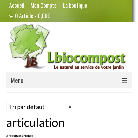
Accueil
Mon Compte
La boutique
0 Article
0,00€
Menu
Terreau – Compost
Potager – Graines
articulation
Haricots
Pois
3 résultats affichés