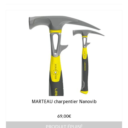
Fèves
Oignons – Ail – Echalotte
Graines en Sachets
Aromatiques
Bio
Fraicheurs d’Antan
Potagères
Salades
MARTEAU charpentier Nanovib
Tomates
Fèves
69,00
€
Bulbes – Graines fleurs
PRODUIT ÉPUISÉ