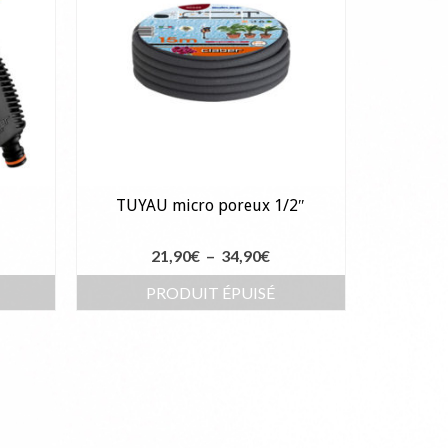
TUYAU micro poreux 1/2″
Plage
21,90
€
–
34,90
€
de
R
PRODUIT ÉPUISÉ
prix :
Ce
21,90€
produit
à
a
34,90€
plusieurs
variations.