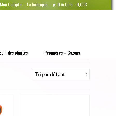
Mon Compte
La boutique
0 Article
0,00€
Soin des plantes
Pépinières – Gazons